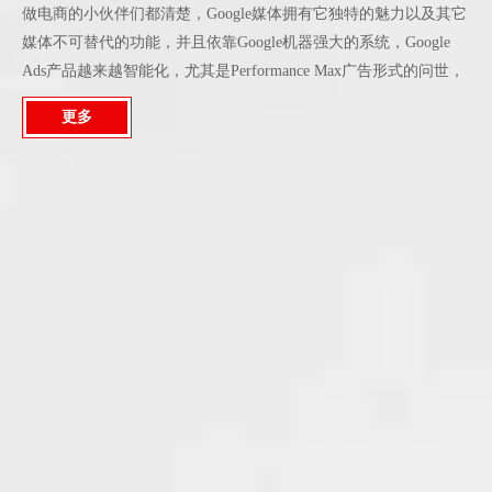
做电商的小伙伴们都清楚，Google媒体拥有它独特的魅力以及其它
媒体不可替代的功能，并且依靠Google机器强大的系统，Google
Ads产品越来越智能化，尤其是Performance Max广告形式的问世，
让很多电商小伙伴不得不产生疑问：智能购物广告就没必要使用了
更多
吗？其实不是的，Performance Max虽然功能强大，但是仍然依靠
数据学习，因此在设置Performance Max广告目标时建议参考
SSC（智能购物广告）过去30天的真实数据，也就是说如果我们能
跑好智能购物广告，那在接下来的2022年中我们能更轻松地使用谷
歌新产品跑出更好的效果。今天小编就带大家了解到底如何高效利
用智能购物