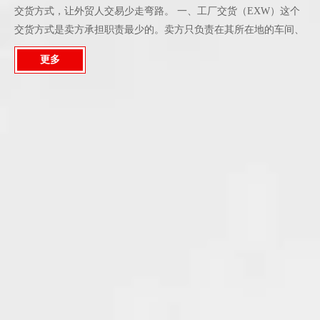
交货方式，让外贸人交易少走弯路。 一、工厂交货（EXW）这个
交货方式是卖方承担职责最少的。卖方只负责在其所在地的车间、
工厂、仓库等把货物备好，是由买方承担货物运至目的地的全部费
更多
用和风险。另外如买方无法处理货品出境手续，不宜选用这一方
法。二、货交承运人（FCA）指卖方在将移交的货物办理出关后，
在指定的地点把货物交付给买方指定的承运人照管。需要注意的
是，交货地在卖方所在地的话，卖方应负责装货，其他地方交货则
不需要。三、船边交货（FAS）指卖方把货物送到指定的装运港码
头或驳船上并货物交至船边后，货物损坏或灭失的全部费用和风险
由买方承担。如果