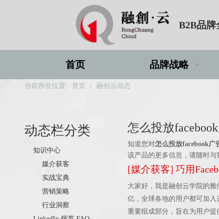
B2B品
首页
品牌战略
当前所在位置:
首页
/
融创云动态
怎么投放faceboo
动态栏分类
知道您对
怎么投放facebook广
知识中心
该产品的更多信息，请随时与
媒介获客
[
媒介获客
]
巧用Fac
实战宝典
大家好，我是融创云学院的雅倩，
营销策略
亿，全球各地的用户都可加入进
行业洞察
重要组成部分，旨在为用户提
LinkedIn 领英 FAQ