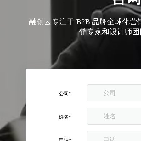
融创云专注于 B2B 品牌全球
销专家和设计师团
公司*
姓名*
电话*