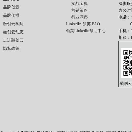
实战宝典
深圳服
品牌创意
营销策略
办公时间
品牌传播
行业洞察
电话：40
融创云学院
LinkedIn 领英 FAQ
010-
领英Linkedin帮助中心
手机：13
融创云动态
邮箱：
走进融创云
隐私政策
融创云