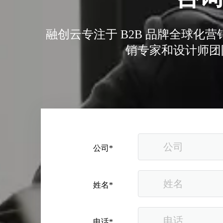
融创云专注于 B2B 品牌全球
销专家和设计师团
公司*
姓名*
电话*