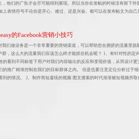
ook上，他们的广告才会尽可能得到展现。所以当你在发帖的时候没有留下外
加上表情符号不论你是开心、难过、还是兴奋。都可以在发布帖文为自己
ook更愿意为你曝光哦
asy的Facebook营销小技巧
台流量对我们做业务是一个非常重要的营销渠道，可以帮助您在拥挤的流量里脱
亿的用户群，这么大的流量我们应该怎么样才能抓住机会呢？ 1、有针对性的定
效的看到不同标签下用户对我们内容输出的反应和变现价值，从而设计更
们的推广精准控制在我们的目标群体之内。 但是也要注意定位分析过于细
看到的情况。 2、制作简短凝练的视频 图文搜索的时代渐渐被短视频所取
的视觉体验以及代入感并且易于制作。在快时代的加速下，视频制作也不
也许只是为了打发时间或猎奇朋友的动态，因此在简洁的视频节点里一定
、广告投放 有时候使用一些Facebook的广告是必要的，尤其是针对您的
点的企业效益，在前期粉丝极少的情况下我们进行一些持续的测试推广可以帮
区、性别等信息。有了一些数据沉淀，后期就需要我们仔细斟酌，针对的
。