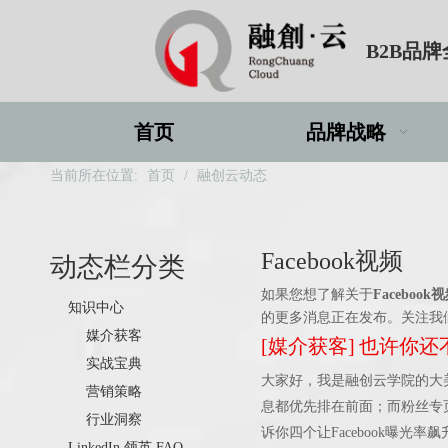
B2B品
首页
品牌战略
当前所在位置:
首页
/
融创云动态
Facebook视频
动态栏分类
如果您想了解关于
Facebook
知识中心
的更多消息正在发布。关注我
媒介获客
[
媒介获客
]
也许你还不
实战宝典
大家好，我是融创云学院的大美
营销策略
息都优先排在前面；而粉丝专页
行业洞察
诉你四个让Facebook曝光
LinkedIn 领英 FAQ