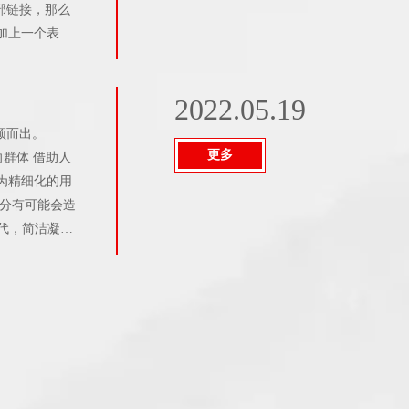
部链接，那么
加上一个表
2022.05.19
颖而出。
更多
向群体 借助人
为精细化的用
分有可能会造
代，简洁凝练
宜过于冗长。
要提供有趣的
优质内容。这能
我们快速定位我
用户偏好输出