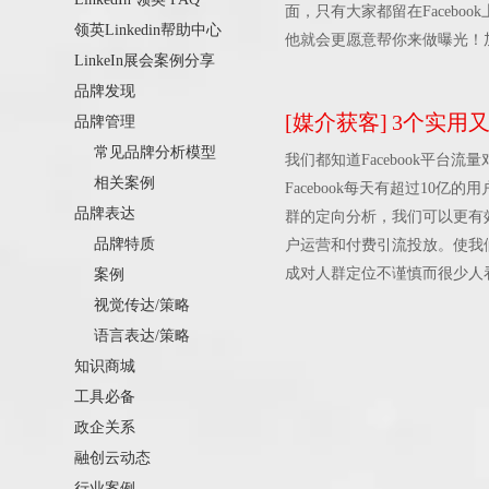
面，只有大家都留在Faceb
领英Linkedin帮助中心
他就会更愿意帮你来做曝光！
LinkeIn展会案例分享
情。有感情体现的帖子Faceb
品牌发现
[
媒介获客
]
3个实用又e
品牌管理
常见品牌分析模型
我们都知道Facebook平
相关案例
Facebook每天有超过10
品牌表达
群的定向分析，我们可以更有
品牌特质
户运营和付费引流投放。使我
成对人群定位不谨慎而很少人
案例
的视频可以让用户得到更直观
视觉传达/策略
他们花费在社交平台上的时间
语言表达/策略
内容来吸引他们的注意力。 3
知识商城
影响您的follow数和直接
工具必备
们的用户特征，比如年龄、地
政企关系
优质内容并为之进行广告投放
融创云动态
行业案例