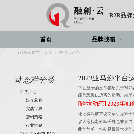
B2B品
首页
品牌战略
当前所在位置:
首页
/
融创云动态
2023亚马逊平台
动态栏分类
下面显示的文章都是关于
20
知识中心
能为您提供所需的帮助。如果
媒介获客
[
跨境动态
]
2023
实战宝典
还记得以前常说文章引流对于
营销策略
议大家找老外写手外包或者自己
行业洞察
此的简单，特别是最近大火的c
LinkedIn 领英 FAQ