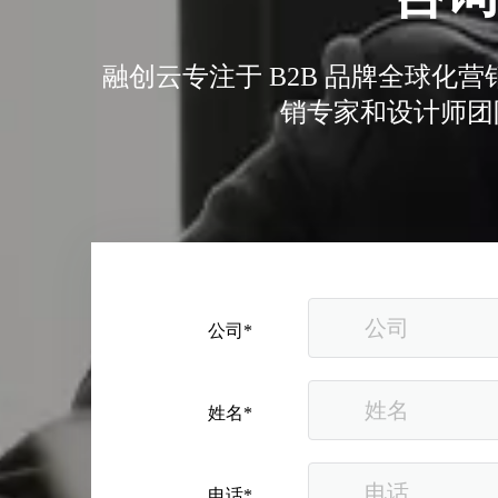
融创云专注于 B2B 品牌全球
销专家和设计师团
公司*
姓名*
电话*