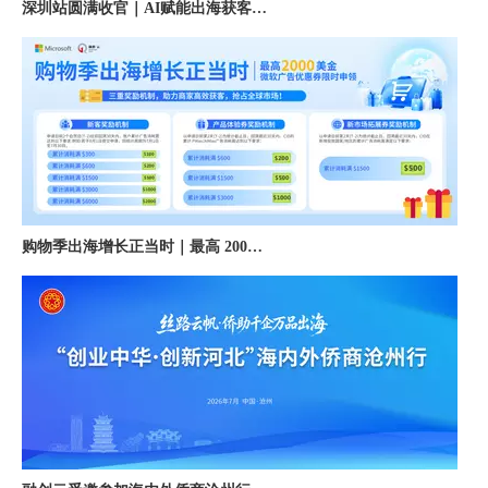
购物季出海增长正当时｜最高 2000 美金微软广告优惠券限时申领
融创云受邀参加海内外侨商沧州行 • 丝路云帆，侨助冀货出海