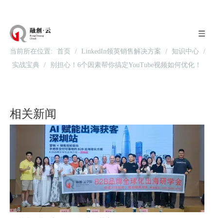
当前所在位置:
首页
/
LinkedIn领英销售解决方案
/
知识中心
/
实战宝典
/
别担心！6个因素帮你搞定YouTube视频如何优化！
北京站收官｜在LinkedIn总部聊透出海，下一站深圳微软，更多精彩在路上
相关新闻
深圳站圆满收官｜AI赋能出海获客，打开B2B企业海外增长新路径