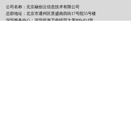
公司名称：北京融创云信息技术有限公司
总部地址：北京市通州区景盛南四街17号院55号楼
深圳服务中心：深圳前海万俊经贸大厦809-814室
办公时间：周一至周五，上午8:30至下午5:30
电话：400-0430-678
010-56370776
手机：13126117999
手机号：13126117999
微信号：13126117999
E-mail：fairy@rongchu
邮箱：
fairy@rongchuangyun.cn
融创云学院公众号
官方客服微信号