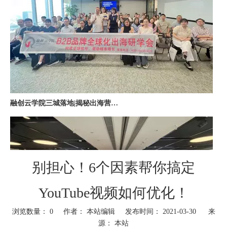
融创云学院三城落地|揭秘出海营销全链路实战打法
别担心！6个因素帮你搞定
YouTube视频如何优化！
深圳站收官｜在微软聊透出海，下一站上海・苏州・杭州，多城联动启航
浏览数量：
0
作者： 本站编辑 发布时间： 2021-03-30 来
源：
本站