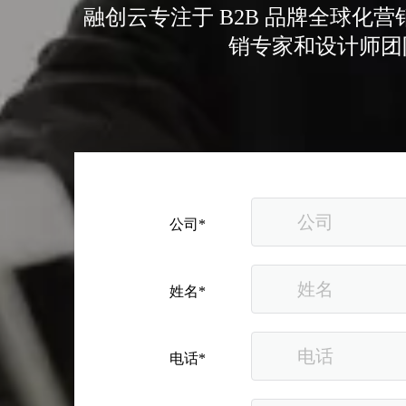
融创云专注于 B2B 品牌全球
销专家和设计师团
从“机会出海”到“系统出海”｜融创云学院北京系列活动圆满举办
公司*
姓名*
电话*