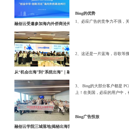
Bing的优势
融创云受邀参加海内外侨商沧州行 • 丝路云帆，侨助冀货出海
1、必应广告的竞争力不强，
2、这还是一片蓝海，谷歌等
从“机会出海”到“系统出海”｜融创云学院北京系列活动圆满举办
3、 Bing的大部分客户都
上！在美国，必应的用户中，
Bing广告投放
融创云学院三城落地|揭秘出海营销全链路实战打法