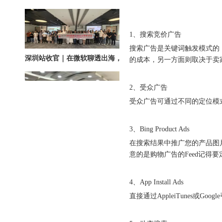
1、搜索竞价广告
搜索广告是关键词触发模式的
深圳站收官｜在微软聊透出海，下一站上海・苏州・杭州，多城联动启航
的成本，另一方面则取决于卖
2、受众广告
受众广告可通过不同的定位模
3、Bing Product Ads
在搜索结果中推广您的产品图
圆满落幕｜冀货出海再添新动能！这场跨境电商闭门会干货拉满→
意的是购物广告的Feed记得
4、App Install Ads
直接通过AppleiTunes或Goo