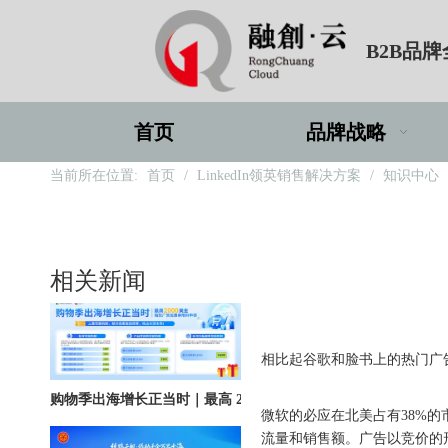
B2B品
北京站收官｜在LinkedIn总部聊透出海，下一站深圳微软，更多精彩在路上
首页
品牌战略
当前所在位置:
首页
/
LinkedIn领英销售解决方案
/
知识中心
深圳站圆满收官｜AI赋能出海获客，打开B2B企业海外增长新路径
相关新闻
["wechat"]
相比起谷歌和脸书上的热门广告，
购物季出海增长正当时｜最高 2000 美金微软广告优惠券限时申领
微软的必应在北美占有38%
流量和销售额。广告以竞价的