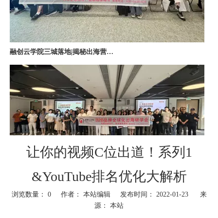
融创云学院三城落地|揭秘出海营销全链路实战打法
让你的视频C位出道！系列1
深圳站收官｜在微软聊透出海，下一站上海・苏州・杭州，多城联动启航
&YouTube排名优化大解析
浏览数量：
0
作者： 本站编辑 发布时间： 2022-01-23 来
源：
本站