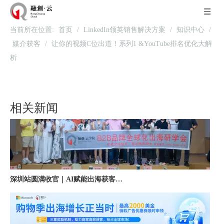
当前所在位置:
首页
/
LinkedIn领英销售解决方案
/
知识中心
/
北京站收官｜在LinkedIn总部聊透出海，下一站深圳微软，更多精彩在路上
媒介获客
/
让你的视频C位出道！系列1 &YouTube排名优化大解
析
相关新闻
深圳站圆满收官｜AI赋能出海获客，打开B2B企业海外增长新路径