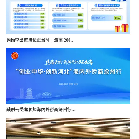
购物季出海增长正当时｜最高 2000 美金微软广告优惠券限时申领
融创云受邀参加海内外侨商沧州行 • 丝路云帆，侨助冀货出海