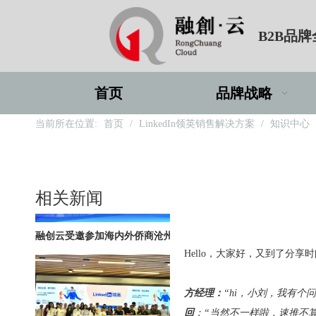
B2B品
深圳站圆满收官｜AI赋能出海获客，打开B2B企业海外增长新路径
首页
品牌战略
当前所在位置:
首页
/
LinkedIn领英销售解决方案
/
知识中心
购物季出海增长正当时｜最高 2000 美金微软广告优惠券限时申领
相关新闻
融创云受邀参加海内外侨商沧州行 • 丝路云帆，侨助冀货出海
["wechat"]
Hello，大家好，又到了分
方经理：
“hi，小刘，我有个
回
：“当然不一样啦，速推不