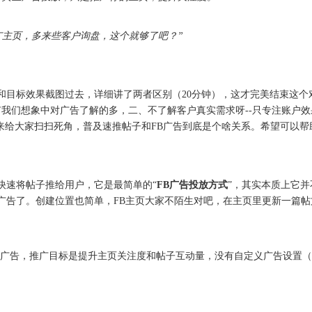
广主页，多来些客户询盘，这个就够了吧？”
和目标效果截图过去，详细讲了两者区别（20分钟），这才完美结束这个对
没有我们想象中对广告了解的多，二、不了解客户真实需求呀--只专注账户
就来给大家扫扫死角，普及速推帖子和FB广告到底是个啥关系。希望可以
快速将帖子推给用户，它是最简单的“
FB广告投放方式
”，其实本质上它
广告了。创建位置也简单，FB主页大家不陌生对吧，在主页里更新一篇帖
建广告，推广目标是提升主页关注度和帖子互动量，没有自定义广告设置