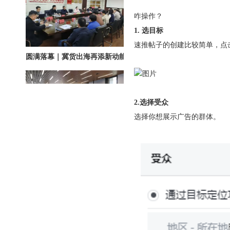
咋操作？
1. 选目标
速推帖子的创建比较简单，点
圆满落幕｜冀货出海再添新动能！这场跨境电商闭门会干货拉满→
2.选择受众
选择你想展示广告的群体。
北京站收官｜在LinkedIn总部聊透出海，下一站深圳微软，更多精彩在路上
深圳站圆满收官｜AI赋能出海获客，打开B2B企业海外增长新路径