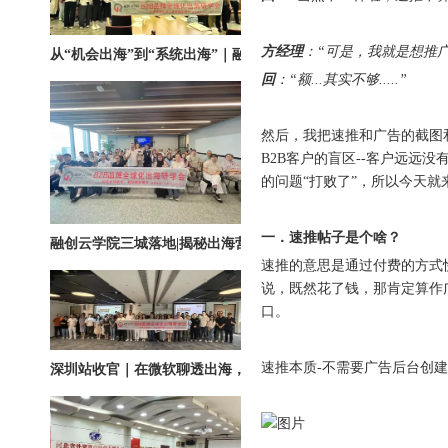
从“机会出海”到“系统出海”｜融创云学院北京系列活动圆满举办
方经理
：“可是，我就是想推
回
：“额...其实不够.....”
然后，我把速推和广告的截图
B2B客户的盲区--客户远远
的问题“打败了”，所以今天
融创云学院三城落地|揭秘出海营销全链路实战打法
一．速推帖子是个啥？
速推的意思是通过付费的方式
说，既然花了钱，那肯定算作
口。
深圳站收官｜在微软聊透出海，下一站上海・苏州・杭州，多城联动启航
速推本质-不需要广告后台创