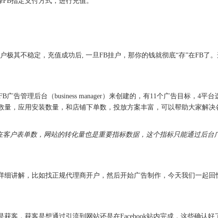
择FB指定支付方式，进行充值。
账户极其不稳定，充值成功后, 一旦FB挂户，那你的钱就彻底“存”在FB
B广告管理后台（business manager）来创建的，有11个广告目标，4平台选取（mes
数量，应用安装数量，和店铺下单数，投放方案丰富，可以帮助大家解决
加潜在客户表单数，网站的转化量也是重要指标数据，这个指标只能通过后台
详细讲解，比如找正规代理商开户，然后开始广告制作，今天我们一起回
获客，获客是想通过引流到网站还是在Facebook站内完成，这些确认