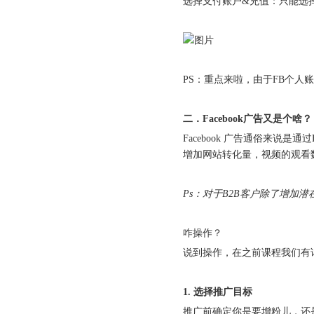
选择支付账户&充值：只能选
PS：重点来啦，由于FB个人
二．Facebook广告又是个啥？
Facebook 广告通俗来说是通过F
增加网站转化量，视频的观看
Ps：对于B2B客户除了增
咋操作？
说到操作，在之前课程我们有
1. 选择推广目标
推广前确定你是要增粉儿，还是