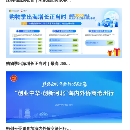
购物季出海增长正当时｜最高 2000 美金微软广告优惠券限时申领
融创云受邀参加海内外侨商沧州行 • 丝路云帆，侨助冀货出海