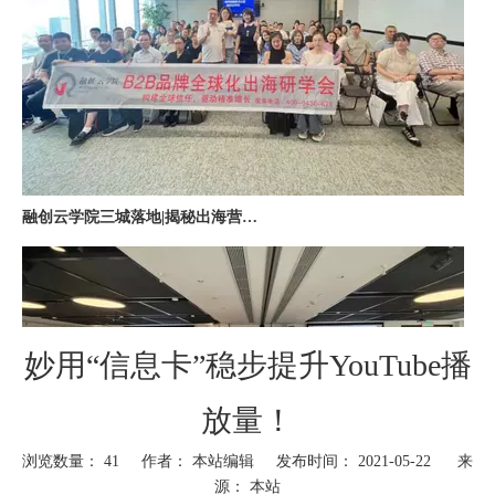
融创云学院三城落地|揭秘出海营销全链路实战打法
妙用“信息卡”稳步提升YouTube播
放量！
深圳站收官｜在微软聊透出海，下一站上海・苏州・杭州，多城联动启航
浏览数量：
41
作者： 本站编辑 发布时间： 2021-05-22 来
源：
本站