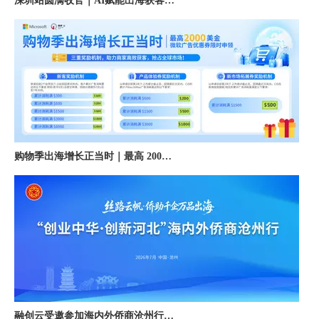
购物季出海增长正当时｜最高 2000 美金微软广告优惠券限时申领
融创云受邀参加海内外侨商沧州行 • 丝路云帆，侨助冀货出海