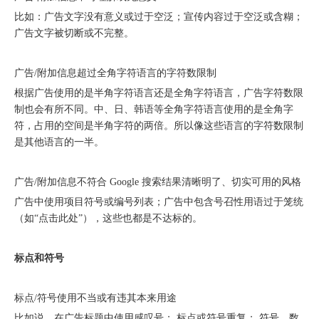
比如：广告文字没有意义或过于空泛；宣传内容过于空泛或含糊；
广告文字被切断或不完整。
广告/附加信息超过全角字符语言的字符数限制
根据广告使用的是半角字符语言还是全角字符语言，广告字符数限
制也会有所不同。中、日、韩语等全角字符语言使用的是全角字
北京站收官｜在LinkedIn总部聊透出海，下一站深圳微软，更多精彩在路上
符，占用的空间是半角字符的两倍。所以像这些语言的字符数限制
是其他语言的一半。
广告/附加信息不符合 Google 搜索结果清晰明了、切实可用的风格
广告中使用项目符号或编号列表；广告中包含号召性用语过于笼统
（如“点击此处”），这些也都是不达标的。
标点和符号
标点/符号使用不当或有违其本来用途
深圳站圆满收官｜AI赋能出海获客，打开B2B企业海外增长新路径
比如说，在广告标题中使用感叹号； 标点或符号重复； 符号、数