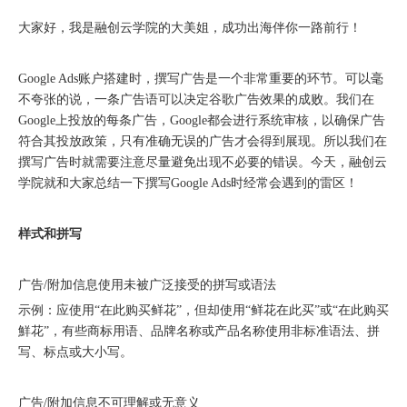
["wechat"]
大家好，我是融创云学院的大美姐，成功出海伴你一路前行！
Google Ads账户搭建时，撰写广告是一个非常重要的环节。可以毫
不夸张的说，一条广告语可以决定
谷歌广告
效果的成败。我们在
Google上投放的每条广告，Google都会进行系统审核，以确保广告
符合其投放政策，只有准确无误的广告才会得到展现。所以我们在
撰写广告时就需要注意尽量避免出现不必要的错误。今天，融创云
学院就和大家总结一下撰写Google Ads时经常会遇到的雷区！
样式和拼写
圆满落幕｜冀货出海再添新动能！这场跨境电商闭门会干货拉满→
广告/附加信息使用未被广泛接受的拼写或语法
示例：应使用“在此购买鲜花”，但却使用“鲜花在此买”或“在此购买
鮮花”，有些商标用语、品牌名称或产品名称使用非标准语法、拼
写、标点或大小写。
广告/附加信息不可理解或无意义