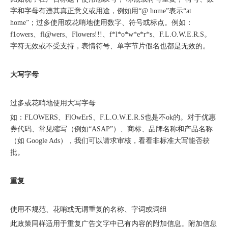
字和字母有违其真正意义或用途，例如用“@ home”表示“at
home”；过多使用或花哨地使用数字、符号或标点。例如：
f1owers、fl@wers、Flowers!!!、f*l*o*w*e*r*s、F.L.O.W.E.R.S。
字符无效或不受支持，表情符号、单字节片假名也都是无效的。
大写字母
过多或花哨地使用大写字母
购物季出海增长正当时｜最高 2000 美金微软广告优惠券限时申领
如：FLOWERS、FlOwErS、F.L.O.W.E.R.S也是不ok的。对于优惠
券代码、常见缩写（例如“ASAP”）、商标、品牌名称和产品名称
（如 Google Ads），我们可以请求审核，看看非标准大写能否获
批。
重复
使用不规范、花哨或无谓重复的名称、字词或词组
融创云受邀参加海内外侨商沧州行 • 丝路云帆，侨助冀货出海
此政策同样适用于重复广告文字中已有内容的附加信息。附加信息