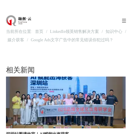
当前所在位置:
首页
/
LinkedIn领英销售解决方案
/
知识中心
/
媒介获客
/
Google Ads文字广告中的常见错误你犯过吗？
北京站收官｜在LinkedIn总部聊透出海，下一站深圳微软，更多精彩在路上
相关新闻
深圳站圆满收官｜AI赋能出海获客，打开B2B企业海外增长新路径