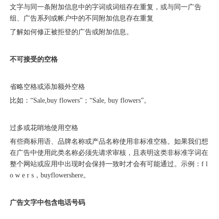
文字与同一条附加信息中的字词或词组存在重复，或与同一广告
组、广告系列或帐户中的不同附加信息存在重复
了解如何修正被拒登的广告或附加信息。
不可接受的空格
省略空格或添加额外空格
比如：“Sale,buy flowers”；“Sale, buy flowers”。
过多或花哨地使用空格
有些商标用语、品牌名称或产品名称使用非标准空格。如果我们想
从“机会出海”到“系统出海”｜融创云学院北京系列活动圆满举办
在广告中使用此类名称必须先请求审核，且表明这类非标准字词在
整个网站或应用中出现时会保持一致时才会有可能通过。示例：f l
o w e r s，buyflowershere。
广告文字中包含电话号码