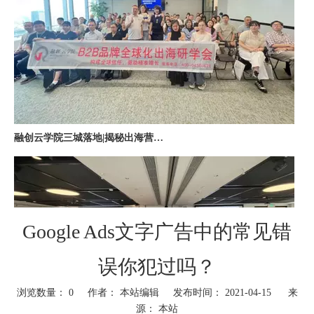
融创云学院三城落地|揭秘出海营销全链路实战打法
Google Ads文字广告中的常见错
误你犯过吗？
深圳站收官｜在微软聊透出海，下一站上海・苏州・杭州，多城联动启航
浏览数量：
0
作者： 本站编辑 发布时间： 2021-04-15 来
源：
本站