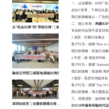
一、认知重构：B2B广告不
在B2C世界，下单往往是冲
我们的策略核心：广告的目标不
从“机会出海”到“系统出海”｜融创云学院北京系列活动圆满举办
二、核心布局：
构建B2
专业的代运营不是盲目投词
1.顶层：拦截行业痛点
客户行为：搜索“How to impro
我们的策略：投放行业解决
2.中层：精 准技术对标
客户行为：搜索“Automatic C
融创云学院三城落地|揭秘出海营销全链路实战打法
我们的策略：投放精 准的产
3.底层：高意向询盘转化
客户行为：搜索“Top 10 CNC Machin
我们的策略：强力覆盖品牌词
三、深度进阶：如何精 准“
深圳站收官｜在微软聊透出海，下一站上海・苏州・杭州，多城联动启航
拥有
20年服务经验的代