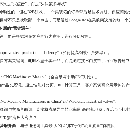
只是“买点击”，而是“买决策参与权”
动性的；但在B2B领域，一个集装箱的订单背后是技术调研、供应商比价
只是获取那一个点击，而是通过Google Ads在采购商决策的每一个
B专属的“营销漏斗”
，而是根据潜在客户的行为意图，进行分层收割。
ve steel production efficiency”（如何提高钢铁生产效率）。
方案关键词。此时不急于卖产品，而是通过技术白皮书、行业报告建立
NC Machine vs Manual”（全自动与手动CNC对比）。
品长尾词。通过性能对比页、ROI计算工具、客户案例研究展示你的产
e Manufacturers in China”或“Wholesale industrial valves”。
与交易意向词。直接将流量导向转化率最 高的落地页，配合“24小时
围猎”海外大客户？
运营服务商
，与普通选词工具最 大的区别在于对“流量质量”的洁癖。