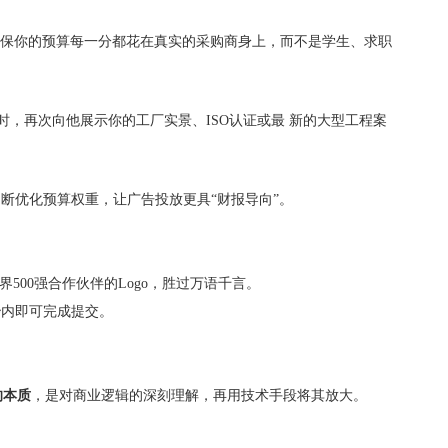
b”等词汇，确保你的预算每一分都花在真实的采购商身上，而不是学生、求职
时，再次向他展示你的工厂实景、ISO认证或最 新的大型工程案
优化预算权重，让广告投放更具“财报导向”。
00强合作伙伴的Logo，胜过万语千言。
秒内即可完成提交。
的本质
，是对商业逻辑的深刻理解，再用技术手段将其放大。