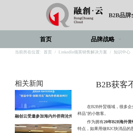
B2B品
深圳站圆满收官｜AI赋能出海获客，打开B2B企业海外增长新路径
首页
品牌战略
当前所在位置:
首页
/
LinkedIn领英销售解决方案
/
知识中心
购物季出海增长正当时｜最高 2000 美金微软广告优惠券限时申领
相关新闻
B2B获客
["wechat"]
在B2B外贸领域，很多企
融创云受邀参加海内外侨商沧州行 • 丝路云帆，侨助冀货出海
样品”的小散客。
作为拥有
20年B2B海外
特点，如果用做B2C快消品的