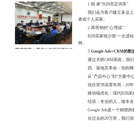
1.独 家“B2B否定词库”
我们会为客户建立多达上千个词的否
者或个人买家。
2.再营销的“心理战”
B2B买家很少第 一次进站就
例。
圆满落幕｜冀货出海再添新动能！这场跨境电商闭门会干货拉满→
3.
Google Ads+CRM的
通过关联CRM系统，我们可
四、落地页革命：你的网站是
从“产品中心”到“方案中心
信任背书深度布局：20年经
移动端优化：现代B2B采购
北京站收官｜在LinkedIn总部聊透出海，下一站深圳微软，更多精彩在路上
结语：专业的人，做专业
Google Ads是一个精
在过去的20万里，我们深耕