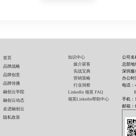
知识中心
公司名
首页
媒介获客
总部地
品牌战略
实战宝典
深圳服
品牌创意
营销策略
办公时间
品牌传播
行业洞察
电话：40
融创云学院
LinkedIn 领英 FAQ
010-
领英Linkedin帮助中心
手机：13
融创云动态
邮箱：
走进融创云
隐私政策