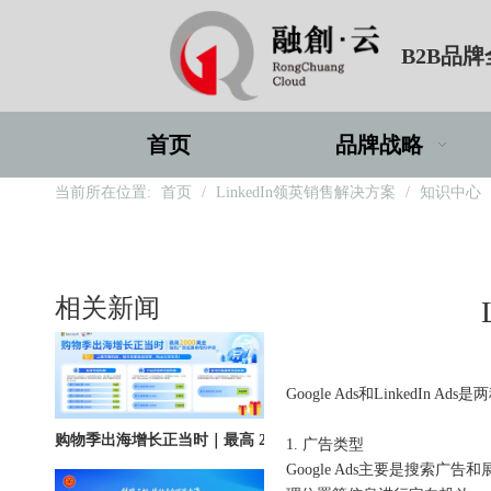
B2B品
北京站收官｜在LinkedIn总部聊透出海，下一站深圳微软，更多精彩在路上
首页
品牌战略
当前所在位置:
首页
/
LinkedIn领英销售解决方案
/
知识中心
深圳站圆满收官｜AI赋能出海获客，打开B2B企业海外增长新路径
相关新闻
["wechat"]
Google Ads和Linked
购物季出海增长正当时｜最高 2000 美金微软广告优惠券限时申领
1. 广告类型
Google Ads主要是搜索