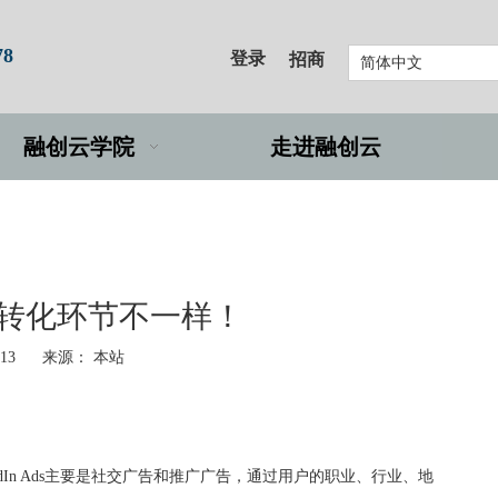
78
登录
招商
简体中文
融创云学院
走进融创云
何区别？转化环节不一样！
-13 来源：
本站
edIn Ads主要是社交广告和推广广告，通过用户的职业、行业、地