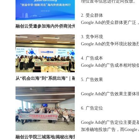
理位置等信息进行定向投放。
2. 受众群体
融创云受邀参加海内外侨商沧州行 • 丝路云帆，侨助冀货出海
Google Ads的受众群体
3. 竞争环境
Google Ads的竞争环境比较
4. 广告成本
Google Ads的广告成本
从“机会出海”到“系统出海”｜融创云学院北京系列活动圆满举办
5. 广告效果
Google Ads的广告效果主
6. 广告定位
Google Ads的广告定位主
加准确地投放广告，而Googl
融创云学院三城落地|揭秘出海营销全链路实战打法