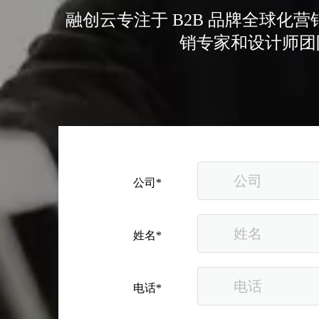
融创云专注于 B2B 品牌全球
销专家和设计师团
从“机会出海”到“系统出海”｜融创云学院北京系列活动圆满举办
公司*
姓名*
电话*