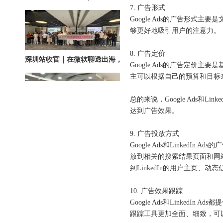
7. 广告形式
Google Ads的广告形式主
够更好地吸引用户的注意力。
深圳站收官｜在微软聊透出海，下一站上海・苏州・杭州，多城联动启航
8. 广告定价
Google Ads的广告定价主
主可以根据自己的预算和目标
总的来说，Google Ads
达到广告效果。
9. 广告投放方式
Google Ads和Linke
圆满落幕｜冀货出海再添新动能！这场跨境电商闭门会干货拉满→
放到相关的搜索结果页面和网站
到LinkedIn的用户主页、
10. 广告效果跟踪
Google Ads和Linke
跟踪工具更加全面、细致，可