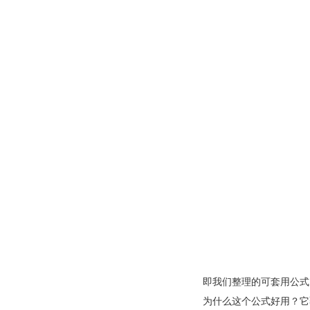
北京站收官｜在LinkedIn总部聊透出海，下一站深圳微软，更多精彩在路上
深圳站圆满收官｜AI赋能出海获客，打开B2B企业海外增长新路径
购物季出海增长正当时｜最高 2000 美金微软广告优惠券限时申领
即我们整理的可套用公式
融创云受邀参加海内外侨商沧州行 • 丝路云帆，侨助冀货出海
为什么这个公式好用？它覆