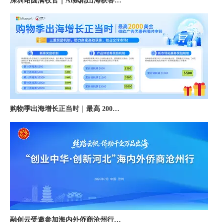
购物季出海增长正当时｜最高 2000 美金微软广告优惠券限时申领
融创云受邀参加海内外侨商沧州行 • 丝路云帆，侨助冀货出海