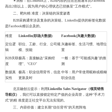
☀洞察：在LinkedIn上，B2B内容的点击意图通常比Facebook
高出2倍以上，因为用户的心理状态已切换至“工作模式”。
二、靶向精 准度：决策链的深度渗透
B2B采购通常涉及复杂的决策链。LinkedIn提供的标签化数据
是Facebook难以企及的。
维度
LinkedIn(职场大数据)
Facebook(兴趣大数据)
北京站收官｜在LinkedIn总部聊透出海，下一站深圳微软，更多精彩在路上
定位逻
职位、工龄、行业、公司规
兴趣标签、生活习惯、地理位
辑
模、技能
置
B2B关联
极高：直接触达“采购经
一般：基于“可能感兴趣”的推
度
理”、“CEO”
测
数据真
极高：职业信用背书，信息
中等：用户常使用昵称或模糊
实性
更新及时
职业信息
北京融创云提示：利用
LinkedIn
Sales Navigator（领英销售
导航仪）
，我们可以直接锁定特定产值的企业高管，这种“手术刀
式”的精 准度是泛社交平台无法实现的。
三、内容价值：建立长期“信任背书”的天然阵地
深圳站圆满收官｜AI赋能出海获客，打开B2B企业海外增长新路径