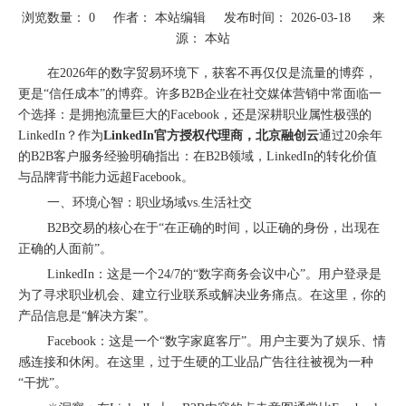
浏览数量：
0
作者： 本站编辑 发布时间： 2026-03-18 来
源：
本站
["wechat"]
在2026年的数字贸易环境下，获客不再仅仅是流量的博弈，
更是“信任成本”的博弈。许多B2B企业在社交媒体营销中常面临一
个选择：是拥抱流量巨大的Facebook，还是深耕职业属性极强的
LinkedIn？作为
LinkedIn官方授权代理商，北京融创云
通过20余年
的B2B客户服务经验明确指出：在B2B领域，LinkedIn的转化价值
与品牌背书能力远超Facebook。
一、环境心智：职业场域vs.生活社交
B2B交易的核心在于“在正确的时间，以正确的身份，出现在
正确的人面前”。
圆满落幕｜冀货出海再添新动能！这场跨境电商闭门会干货拉满→
LinkedIn：这是一个24/7的“数字商务会议中心”。用户登录是
为了寻求职业机会、建立行业联系或解决业务痛点。在这里，你的
产品信息是“解决方案”。
Facebook：这是一个“数字家庭客厅”。用户主要为了娱乐、情
感连接和休闲。在这里，过于生硬的工业品广告往往被视为一种
“干扰”。