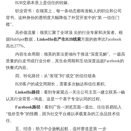
B2B交易本质上是信任的转嫁。
职业背书：在领英上，每一条动态都有发帖人的职位和公司
背书。这种身份的透明度大幅降低了外贸开发中的“第 一信任门
槛”。
高价值流量：领英汇聚了全球顶 尖的行业专家和决策者。根
据HubSpot数据，
LinkedIn在产生B2B线索
方面的效率比Facebook
高出277%。
内容生命周期：领英的算法更倾向于推送“深度见解”。一篇高
质量的白皮书或行业分析，其生命周期和互动深度远超Facebook的
购物季出海增长正当时｜最高 2000 美金微软广告优惠券限时申领
快餐式内容。
四、转化路径：从“发现”到“成交”的信任链条
B2B客户的成交周期长，需要多次触达和信任累积。
LinkedIn路径
：看到专家观点->关注公司主页->建立联系->确
认其行业背景->询盘。这是一个基于专业认同的过程。
Facebook路径
：看到广告->浏览页面->退出。往往容易陷入
“低价竞争”的怪圈，因为社交平台难以承载复杂的工业品技术信
任。
融创云受邀参加海内外侨商沧州行 • 丝路云帆，侨助冀货出海
五、结语：助力中企扬帆起航，选对赛道是第 一步