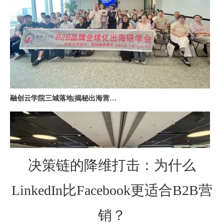
融创云学院三城落地|揭秘出海营销全链路实战打法
决策链的降维打击：为什么
LinkedIn比Facebook更适合B2B营
深圳站收官｜在微软聊透出海，下一站上海・苏州・杭州，多城联动启航
销？