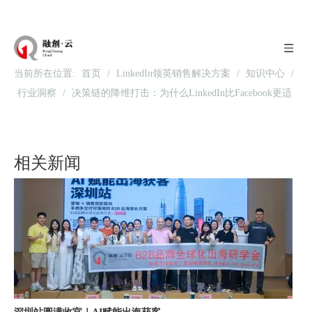
当前所在位置:
首页
/
LinkedIn领英销售解决方案
/
知识中心
/
行业洞察
/
决策链的降维打击：为什么LinkedIn比Facebook更适
北京站收官｜在LinkedIn总部聊透出海，下一站深圳微软，更多精彩在路上
合B2B营销？
相关新闻
深圳站圆满收官｜AI赋能出海获客，打开B2B企业海外增长新路径