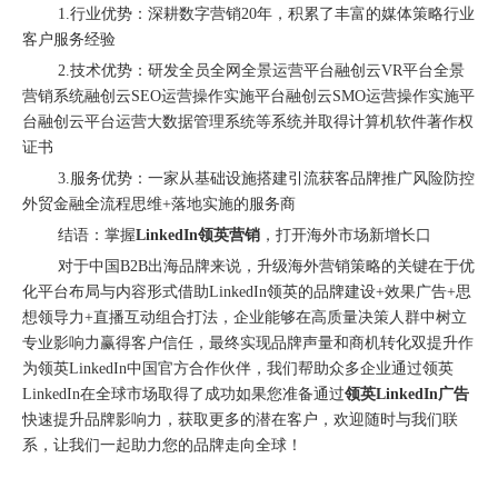
1.行业优势：深耕数字营销20年，积累了丰富的媒体策略行业
客户服务经验
2.技术优势：研发全员全网全景运营平台融创云VR平台全景
营销系统融创云SEO运营操作实施平台融创云SMO运营操作实施平
台融创云平台运营大数据管理系统等系统并取得计算机软件著作权
证书
3.服务优势：一家从基础设施搭建引流获客品牌推广风险防控
外贸金融全流程思维+落地实施的服务商
结语：掌握
LinkedIn领英营销
，打开海外市场新增长口
购物季出海增长正当时｜最高 2000 美金微软广告优惠券限时申领
对于中国B2B出海品牌来说，升级海外营销策略的关键在于优
化平台布局与内容形式借助LinkedIn领英的品牌建设+效果广告+思
想领导力+直播互动组合打法，企业能够在高质量决策人群中树立
专业影响力赢得客户信任，最终实现品牌声量和商机转化双提升作
为领英LinkedIn中国官方合作伙伴，我们帮助众多企业通过领英
LinkedIn在全球市场取得了成功如果您准备通过
领英LinkedIn广告
快速提升品牌影响力，获取更多的潜在客户，欢迎随时与我们联
系，让我们一起助力您的品牌走向全球！
融创云受邀参加海内外侨商沧州行 • 丝路云帆，侨助冀货出海