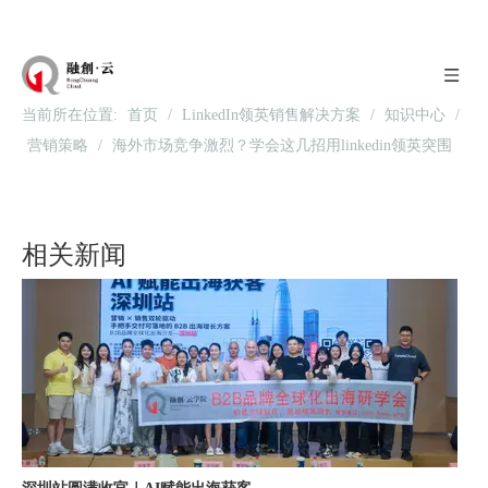
当前所在位置:
首页
/
LinkedIn领英销售解决方案
/
知识中心
/
营销策略
/
海外市场竞争激烈？学会这几招用linkedin领英突围
北京站收官｜在LinkedIn总部聊透出海，下一站深圳微软，更多精彩在路上
相关新闻
深圳站圆满收官｜AI赋能出海获客，打开B2B企业海外增长新路径