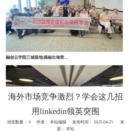
融创云学院三城落地|揭秘出海营销全链路实战打法
海外市场竞争激烈？学会这几招
用linkedin领英突围
深圳站收官｜在微软聊透出海，下一站上海・苏州・杭州，多城联动启航
浏览数量：
0
作者： 本站编辑 发布时间： 2025-04-25 来
源：
本站