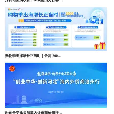
购物季出海增长正当时｜最高 2000 美金微软广告优惠券限时申领
融创云受邀参加海内外侨商沧州行 • 丝路云帆，侨助冀货出海