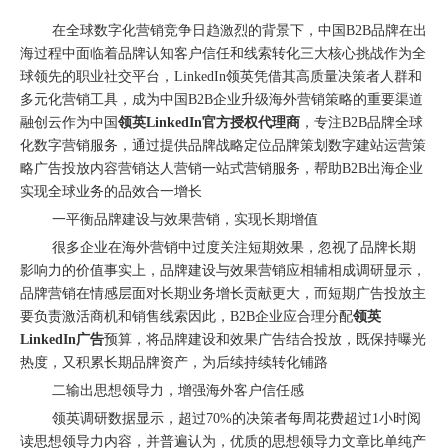
["wechat"]
在全球数字化营销竞争日趋激烈的背景下，中国B2B品牌在出
海过程中面临着品牌认知客户信任和线索转化三大核心挑战作为全
球领先的职业社交平台，LinkedIn领英凭借其高质量决策者人群和
多元化营销工具，成为中国B2B企业升级海外营销策略的重要渠道
融创云作为中国
领英LinkedIn官方授权代理商
，专注B2B品牌全球
化数字营销服务，通过提供品牌战略定位品牌策划数字建站运营策
略广告投放内容营销达人营销一站式营销服务，帮助B2B出海企业
实现全球业务的品效合一增长
一平衡品牌建设与效果营销，实现长期增值
很多企业在海外营销中过度关注短期效果，忽视了品牌长期
影响力的价值事实上，品牌建设与效果营销应相辅相成调研显示，
品牌营销在情感层面对长期业务增长贡献更大，而短期广告投放主
圆满落幕｜冀货出海再添新动能！这场跨境电商闭门会干货拉满→
要负责激活商机和销售线索因此，B2B企业应合理分配
领英
LinkedIn广告
预算，将品牌建设和效果广告结合投放，既保持曝光
热度，又积累长期品牌资产，为后续持续转化铺路
二输出思想领导力，增强海外客户信任感
领英调研数据显示，超过70%的决策者每周花费超过1小时阅
读思想领导力内容，并普遍认为，优质的思想领导力文章比单纯产