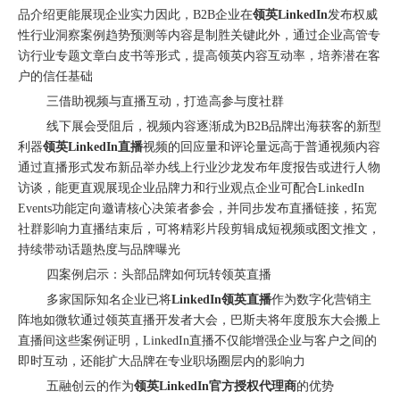
品介绍更能展现企业实力因此，B2B企业在
领英LinkedIn
发布权威
性行业洞察案例趋势预测等内容是制胜关键此外，通过企业高管专
访行业专题文章白皮书等形式，提高领英内容互动率，培养潜在客
户的信任基础
三借助视频与直播互动，打造高参与度社群
线下展会受阻后，视频内容逐渐成为B2B品牌出海获客的新型
北京站收官｜在LinkedIn总部聊透出海，下一站深圳微软，更多精彩在路上
利器
领英LinkedIn直播
视频的回应量和评论量远高于普通视频内容
通过直播形式发布新品举办线上行业沙龙发布年度报告或进行人物
访谈，能更直观展现企业品牌力和行业观点企业可配合LinkedIn
Events功能定向邀请核心决策者参会，并同步发布直播链接，拓宽
社群影响力直播结束后，可将精彩片段剪辑成短视频或图文推文，
持续带动话题热度与品牌曝光
四案例启示：头部品牌如何玩转领英直播
多家国际知名企业已将
LinkedIn领英直播
作为数字化营销主
阵地如微软通过领英直播开发者大会，巴斯夫将年度股东大会搬上
直播间这些案例证明，LinkedIn直播不仅能增强企业与客户之间的
即时互动，还能扩大品牌在专业职场圈层内的影响力
五融创云的作为
领英LinkedIn官方授权代理商
的优势
深圳站圆满收官｜AI赋能出海获客，打开B2B企业海外增长新路径