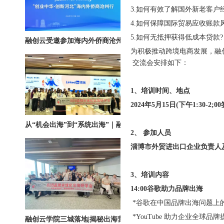
3.如何有效了解国外新老客户
4.如何保障国际贸易应收账款
融创云受邀参加海内外侨商沧州行 • 丝路云帆，侨助冀货出海
5.如何无抵押获得低成本贷款?
为积极推动跨境电商发展，融
交流会安排如下：
1、
培训时间、地点
2024年5月15日(下午1:30
从“机会出海”到“系统出海”｜融创云学院北京系列活动圆满举办
2、
参加人员
淄博市外贸进出口企业负责人
3、培训内容
14:00谷歌助力品牌出海
*谷歌在中国品牌出海问题上
融创云学院三城落地|揭秘出海营销全链路实战打法
*YouTube 助力企业全球品牌