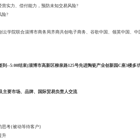
经营实力、偿付能力，预防未知交易风险?
风险?
创云学院联合淄博市商务局齐商共创电子商务、谷歌中国、领英中国、中
-2;00签到--5:00结束)淄博市高新区柳泉路125号先进陶瓷产业创新园C座3楼
及主要市场、品牌、国际贸易负责人交流
的思考{被动等待客户}
提升