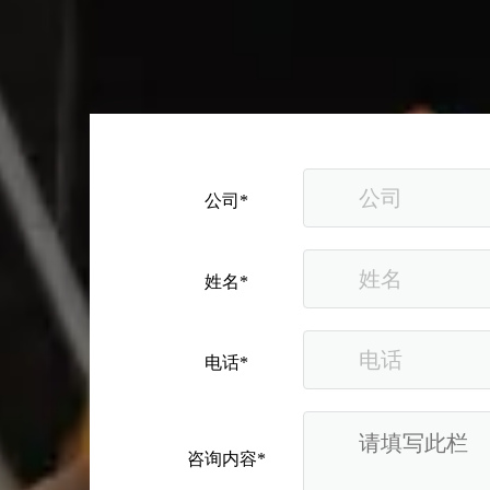
公司*
姓名*
电话*
咨询内容*