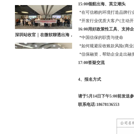
15:00领航出海、英立潮头
*在可信赖的环境打造品牌行
*开发行业优质大客户{主动开
深圳站收官｜在微软聊透出海，下一站上海・苏州・杭州，多城联动启航
16:00用好政策性工具、支持
*中国信保的职责与使命
*如何规避应收账款风险(商业
*信保融资，帮助企业走出融
17:00答疑交流
4、报名方式
圆满落幕｜冀货出海再添新动能！这场跨境电商闭门会干货拉满→
请于5月14日下午5:00前发送
联系电话:18678136553