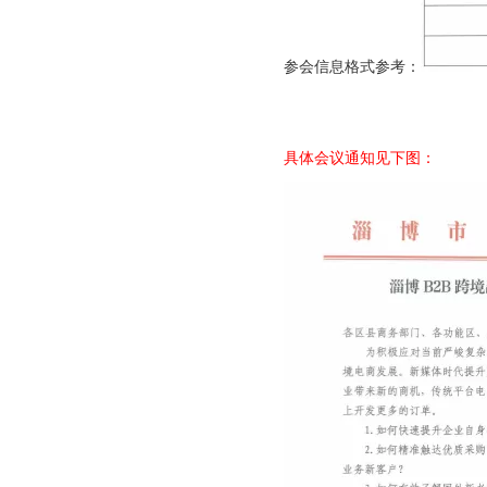
北京站收官｜在LinkedIn总部聊透出海，下一站深圳微软，更多精彩在路上
参会信息格式参考：
具体会议通知见下图：
深圳站圆满收官｜AI赋能出海获客，打开B2B企业海外增长新路径
购物季出海增长正当时｜最高 2000 美金微软广告优惠券限时申领
融创云受邀参加海内外侨商沧州行 • 丝路云帆，侨助冀货出海