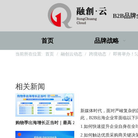
B2B品
北京站收官｜在LinkedIn总部聊透出海，下一站深圳微软，更多精彩在路上
首页
品牌战略
当前所在位置:
首页
/
融创云动态
/
跨境动态
/
即将举办！5
深圳站圆满收官｜AI赋能出海获客，打开B2B企业海外增长新路径
相关新闻
["wechat"]
新媒体时代，面对严峻复杂的
购物季出海增长正当时｜最高 2000 美金微软广告优惠券限时申领
此，B2B出海企业常面临以下
1.如何快速提升企业自身在全
2.如何触达优质采购商关键决