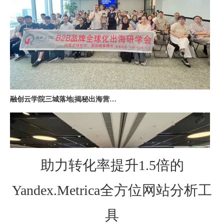
融创云学院三城落地|揭秘出海营销全链路实战打法
助力转化率提升1.5倍的
Yandex.Metrica全方位网站分析工
深圳站收官｜在微软聊透出海，下一站上海・苏州・杭州，多城联动启航
具