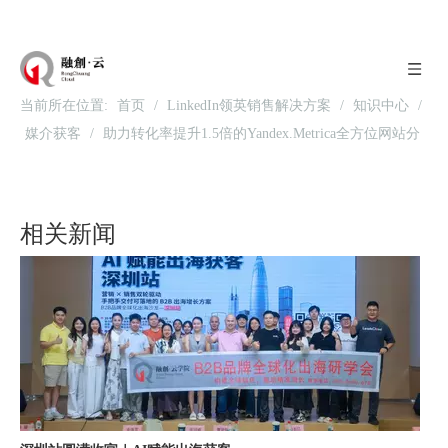
当前所在位置:
首页
/
LinkedIn领英销售解决方案
/
知识中心
/
媒介获客
/
助力转化率提升1.5倍的Yandex.Metrica全方位网站分
北京站收官｜在LinkedIn总部聊透出海，下一站深圳微软，更多精彩在路上
析工具
相关新闻
深圳站圆满收官｜AI赋能出海获客，打开B2B企业海外增长新路径