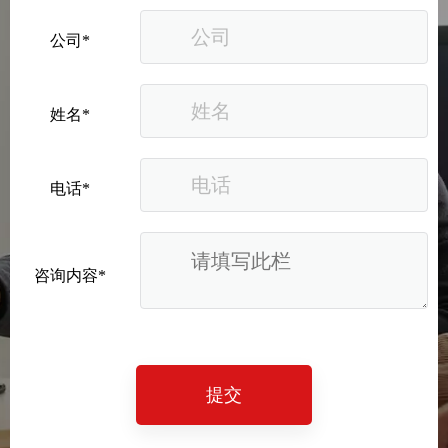
通过《表格分析报表》检查订单表是否有缺点。结果发现，个人信
公司*
息第四个必填项是多余的，用户经常在这一必填项退出订单页面。
姓名*
第三步：突破网站界面的“瓶颈之处”
电话*
修正问题一：将”确认订单”按钮从网页旁边移到个人信息表的下方
咨询内容*
修正问题二：在订单表格中删除多余的必填项与横幅
提交
最终通过一系列优化在一个月内，所有流量的来源转化率从0.15%
增加到0.4%，情况得到了明显改善。订单成本在四个月内下降了