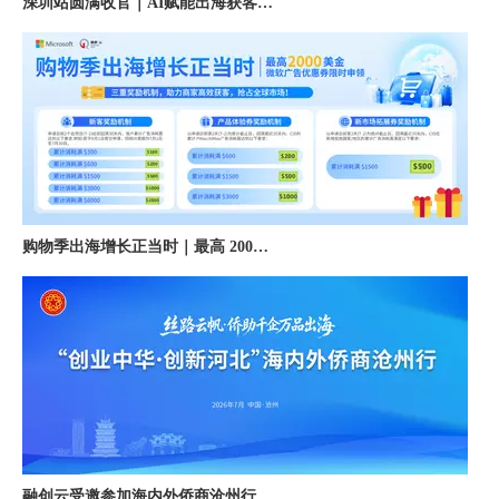
购物季出海增长正当时｜最高 2000 美金微软广告优惠券限时申领
融创云受邀参加海内外侨商沧州行 • 丝路云帆，侨助冀货出海