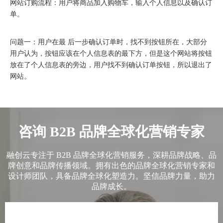
网站订购流程：用户将商品加入购物车，输入个人信息以及确认订
单。
问题一：用户在最 后一步确认订单时，找不到按钮所在，大部分
用户认为，按钮应该在个人信息表的最下方，但是这个网站将按钮
放在了个人信息表的旁边，用户找不到确认订单按钮，所以退出了
网站。
问题二：在检查点击购物车标志以后出现的横幅影响了转化率，通
咨询 B2B 品牌全球化营销专家
过横幅用户可以快速看到购物车的产品，但是用户不能再购物车直
接购买，还需要再点击才可以开始下单，很多用户不明白如何从横
幅中跳转到下单页面上导致了退出网站。
融创云专注于 B2B 品牌全球化营销服务，深耕品牌战略、品
牌创意和品牌传播领域。拥有出色的品牌全球化营销专家和
设计师团队，具备品牌全球化塑造力。坚信品牌力量，助力
品牌成长。
问题三：表格分析：订单表格多余的填写项