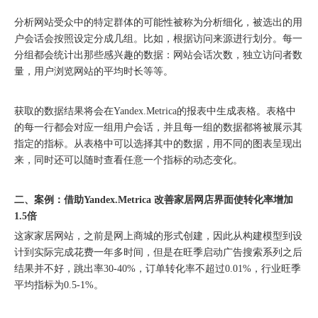
分析网站受众中的特定群体的可能性被称为分析细化，被选出的用
户会话会按照设定分成几组。比如，根据访问来源进行划分。每一
分组都会统计出那些感兴趣的数据：网站会话次数，独立访问者数
量，用户浏览网站的平均时长等等。
获取的数据结果将会在Yandex.Metrica的报表中生成表格。表格中
的每一行都会对应一组用户会话，并且每一组的数据都将被展示其
指定的指标。从表格中可以选择其中的数据，用不同的图表呈现出
购物季出海增长正当时｜最高 2000 美金微软广告优惠券限时申领
来，同时还可以随时查看任意一个指标的动态变化。
二、案例：借助Yandex.Metrica 改善家居网店界面使转化率增加
1.5倍
这家家居网站，之前是网上商城的形式创建，因此从构建模型到设
计到实际完成花费一年多时间，但是在旺季启动广告搜索系列之后
结果并不好，跳出率30-40%，订单转化率不超过0.01%，行业旺季
平均指标为0.5-1%。
融创云受邀参加海内外侨商沧州行 • 丝路云帆，侨助冀货出海