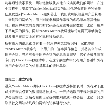
访客通过搜索系统、网站链接以及其他方式访问我们的网站，在这
个过程中，安装了Yandex.Metrica网页的html代码会将用户的操作
信息发送到Yandex.Metrica服务器上，我们就可以知道用户是从哪
儿来到我们网站的，用户浏览器和操作系统的名称版本等其他信
息。在用户浏览网页的同时代码还会发送补充的数据，比如，用户
下单购买的操作。同时Yandex.Metrica代码能够传送网页滚动信息
以及用户在网页上所有的鼠标移动信息。
北京站收官｜在LinkedIn总部聊透出海，下一站深圳微软，更多精彩在路上
所有输入的信息都含有唯 一的用户浏览器标识符，它能够使
Yandex.Metrica收集每一个用户的一连串操作信息，并将其合并成
用户会话。当所有关于用户会话的信息收集完毕，它们会被放置在
专门的 ClickHouse数据库中。在这个数据库中只有用户会话和所有
与用户会话相关的信息是基本的统计单位。
阶段二：建立报表
进入Yandex.Metrica并从ClickHouse数据库选择报表时，所有对于生
成报表来说必要的数据都将被抽出。一开始选取用于统计报表的用
户会话数据。之后会根据设定好的准则过滤一些会话，比如，只选
取从社交网站转到我们网站的访客进行分析。
深圳站圆满收官｜AI赋能出海获客，打开B2B企业海外增长新路径