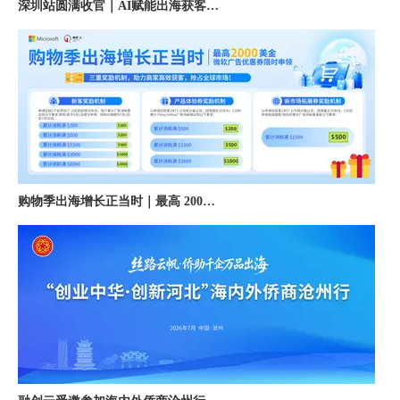
购物季出海增长正当时｜最高 2000 美金微软广告优惠券限时申领
融创云受邀参加海内外侨商沧州行 • 丝路云帆，侨助冀货出海