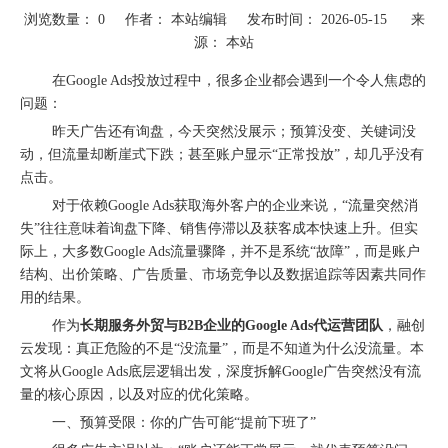
浏览数量：
0
作者： 本站编辑 发布时间： 2026-05-15 来
源：
本站
["wechat"]
在Google Ads投放过程中，很多企业都会遇到一个令人焦虑的
问题：
昨天广告还有询盘，今天突然没展示；预算没变、关键词没
动，但流量却断崖式下跌；甚至账户显示“正常投放”，却几乎没有
点击。
对于依赖Google Ads获取海外客户的企业来说，“流量突然消
失”往往意味着询盘下降、销售停滞以及获客成本快速上升。但实
际上，大多数Google Ads流量骤降，并不是系统“故障”，而是账户
结构、出价策略、广告质量、市场竞争以及数据追踪等因素共同作
用的结果。
圆满落幕｜冀货出海再添新动能！这场跨境电商闭门会干货拉满→
作为
长期服务外贸与B2B企业的Google Ads代运营团队
，融创
云发现：真正危险的不是“没流量”，而是不知道为什么没流量。本
文将从Google Ads底层逻辑出发，深度拆解Google广告突然没有流
量的核心原因，以及对应的优化策略。
一、预算受限：你的广告可能“提前下班了”