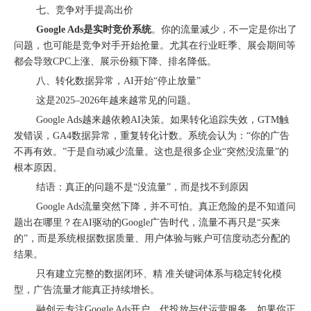
七、竞争对手提高出价
Google Ads是实时竞价系统
。你的流量减少，不一定是你出了
问题，也可能是竞争对手开始抢量。尤其在行业旺季、展会期间等
都会导致CPC上涨、展示份额下降、排名降低。
八、转化数据异常，AI开始“停止放量”
这是2025–2026年越来越常见的问题。
Google Ads越来越依赖AI决策。如果转化追踪失效，GTM触
发错误，GA4数据异常，重复转化计数。系统会认为：“你的广告
不再有效。”于是自动减少流量。这也是很多企业“突然没流量”的
根本原因。
结语：真正的问题不是“没流量”，而是找不到原因
从“机会出海”到“系统出海”｜融创云学院北京系列活动圆满举办
Google Ads流量突然下降，并不可怕。真正危险的是不知道问
题出在哪里？在AI驱动的Google广告时代，流量不再只是“买来
的”，而是系统根据数据质量、用户体验与账户可信度动态分配的
结果。
只有建立完整的数据闭环、精 准关键词体系与稳定转化模
型，广告流量才能真正持续增长。
融创云专注Google Ads开户、代投放与代运营服务。如果你正