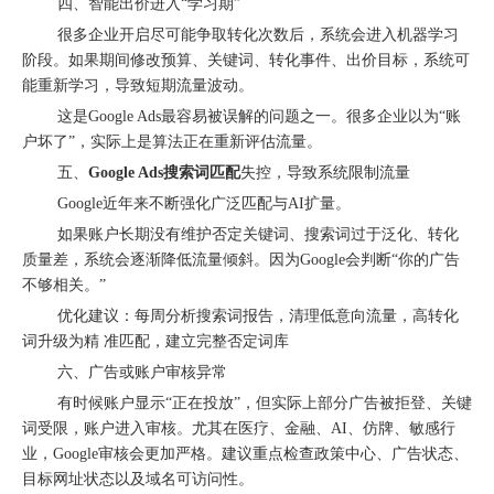
四、智能出价进入“学习期”
很多企业开启尽可能争取转化次数后，系统会进入机器学习
阶段。如果期间修改预算、关键词、转化事件、出价目标，系统可
能重新学习，导致短期流量波动。
这是Google Ads最容易被误解的问题之一。很多企业以为“账
户坏了”，实际上是算法正在重新评估流量。
五、
Google Ads搜索词匹配
失控，导致系统限制流量
Google近年来不断强化广泛匹配与AI扩量。
如果账户长期没有维护否定关键词、搜索词过于泛化、转化
购物季出海增长正当时｜最高 2000 美金微软广告优惠券限时申领
质量差，系统会逐渐降低流量倾斜。因为Google会判断“你的广告
不够相关。”
优化建议：每周分析搜索词报告，清理低意向流量，高转化
词升级为精 准匹配，建立完整否定词库
六、广告或账户审核异常
有时候账户显示“正在投放”，但实际上部分广告被拒登、关键
词受限，账户进入审核。尤其在医疗、金融、AI、仿牌、敏感行
业，Google审核会更加严格。建议重点检查政策中心、广告状态、
目标网址状态以及域名可访问性。
融创云受邀参加海内外侨商沧州行 • 丝路云帆，侨助冀货出海