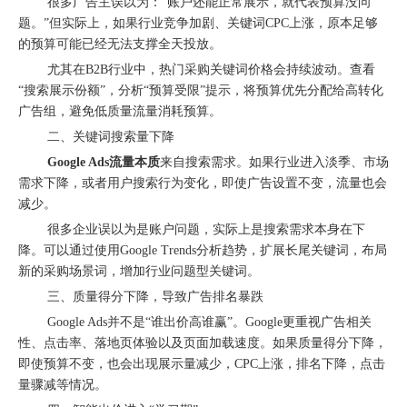
很多广告主误以为：“账户还能正常展示，就代表预算没问
题。”但实际上，如果行业竞争加剧、关键词CPC上涨，原本足够
的预算可能已经无法支撑全天投放。
尤其在B2B行业中，热门采购关键词价格会持续波动。查看
“搜索展示份额”，分析“预算受限”提示，将预算优先分配给高转化
广告组，避免低质量流量消耗预算。
二、关键词搜索量下降
北京站收官｜在LinkedIn总部聊透出海，下一站深圳微软，更多精彩在路上
Google Ads流量本质
来自搜索需求。如果行业进入淡季、市场
需求下降，或者用户搜索行为变化，即使广告设置不变，流量也会
减少。
很多企业误以为是账户问题，实际上是搜索需求本身在下
降。可以通过使用Google Trends分析趋势，扩展长尾关键词，布局
新的采购场景词，增加行业问题型关键词。
三、质量得分下降，导致广告排名暴跌
Google Ads并不是“谁出价高谁赢”。Google更重视广告相关
性、点击率、落地页体验以及页面加载速度。如果质量得分下降，
即使预算不变，也会出现展示量减少，CPC上涨，排名下降，点击
量骤减等情况。
深圳站圆满收官｜AI赋能出海获客，打开B2B企业海外增长新路径