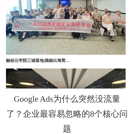
融创云学院三城落地|揭秘出海营销全链路实战打法
Google Ads为什么突然没流量
了？企业最容易忽略的8个核心问
深圳站收官｜在微软聊透出海，下一站上海・苏州・杭州，多城联动启航
题