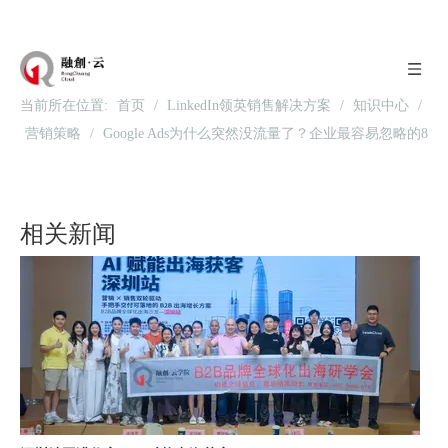
当前所在位置:
首页
/
LinkedIn领英销售解决方案
/
知识中心
/
营销策略
/
Google Ads为什么突然没流量了？企业最容易忽略的8
个核心问题
北京站收官｜在LinkedIn总部聊透出海，下一站深圳微软，更多精彩在路上
相关新闻
深圳站圆满收官｜AI赋能出海获客，打开B2B企业海外增长新路径