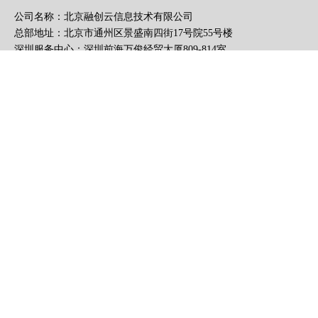
公司名称：北京融创云信息技术有限公司
总部地址：北京市通州区景盛南四街17号院55号楼
深圳服务中心：深圳前海万俊经贸大厦809-814室
办公时间：周一至周五，上午8:30至下午5:30
电话：400-0430-678
010-56370776
手机：13126117999
手机号：13126117999
微信号：13126117999
E-mail：fairy@rongchu
邮箱：
fairy@rongchuangyun.cn
融创云学院公众号
官方客服微信号