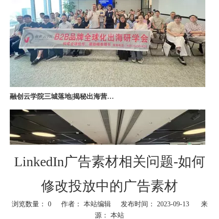
融创云学院三城落地|揭秘出海营销全链路实战打法
LinkedIn广告素材相关问题-如何
修改投放中的广告素材
深圳站收官｜在微软聊透出海，下一站上海・苏州・杭州，多城联动启航
浏览数量：
0
作者： 本站编辑 发布时间： 2023-09-13 来
源：
本站