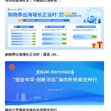
购物季出海增长正当时｜最高 2000 美金微软广告优惠券限时申领
融创云受邀参加海内外侨商沧州行 • 丝路云帆，侨助冀货出海