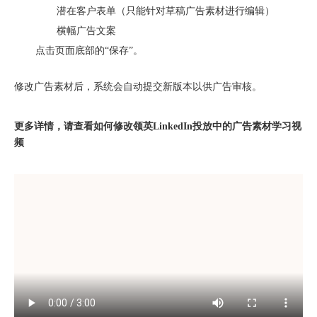
潜在客户表单（只能针对草稿广告素材进行编辑）
横幅广告文案
点击页面底部的“保存”。
修改广告素材后，系统会自动提交新版本以供广告审核。
北京站收官｜在LinkedIn总部聊透出海，下一站深圳微软，更多精彩在路上
更多详情，请查看如何修改领英LinkedIn投放中的广告素材学习视
频
深圳站圆满收官｜AI赋能出海获客，打开B2B企业海外增长新路径