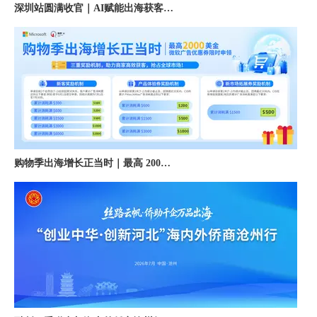
深圳站圆满收官｜AI赋能出海获客，打开B2B企业海外增长新路径
购物季出海增长正当时｜最高 2000 美金微软广告优惠券限时申领
融创云受邀参加海内外侨商沧州行 • 丝路云帆，侨助冀货出海