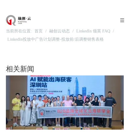
当前所在位置:
首页
/
融创云动态
/
LinkedIn 领英 FAQ
/
LinkedIn投放中广告计划调整-投放前/后调整销售表格
北京站收官｜在LinkedIn总部聊透出海，下一站深圳微软，更多精彩在路上
相关新闻