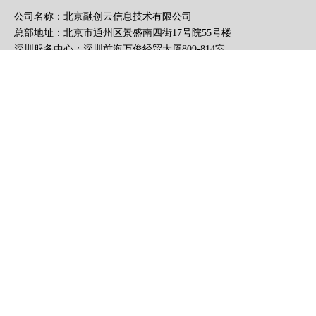
公司名称：北京融创云信息技术有限公司
总部地址：北京市通州区景盛南四街17号院55号楼
深圳服务中心：深圳前海万俊经贸大厦809-814室
办公时间：周一至周五，上午8:30至下午5:30
电话：400-0430-678
010-56370776
手机：13126117999
手机号：13126117999
微信号：13126117999
E-mail：fairy@rongchu
邮箱：
fairy@rongchuangyun.cn
融创云学院公众号
官方客服微信号