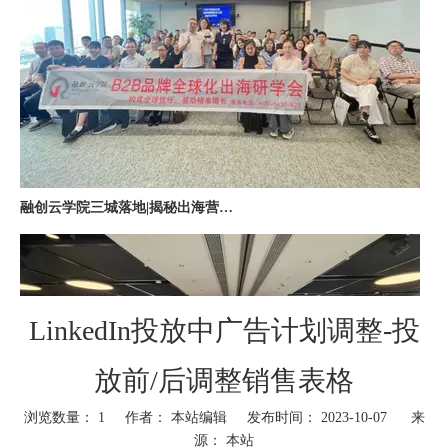
融创云学院三城落地|揭秘出海营销全链路实战打法
LinkedIn投放中广告计划调整-投
放前/后调整销售表格
深圳站收官｜在微软聊透出海，下一站上海・苏州・杭州，多城联动启航
浏览数量：
1
作者： 本站编辑 发布时间： 2023-10-07 来
源：
本站