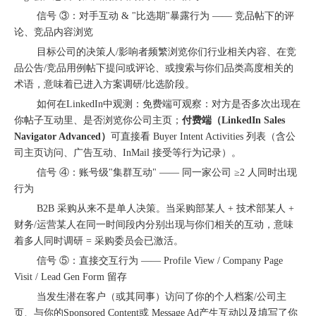
信号 ③：对手互动 & "比选期"暴露行为 —— 竞品帖下的评
论、竞品内容浏览
目标公司的决策人/影响者频繁浏览你们行业相关内容、在竞
品公告/竞品用例帖下提问或评论、或搜索与你们品类高度相关的
术语，意味着已进入方案调研/比选阶段。
如何在LinkedIn中观测：免费端可观察：对方是否多次出现在
你帖子互动里、是否浏览你公司主页；
付费端（LinkedIn Sales
Navigator Advanced）
可直接看 Buyer Intent Activities 列表（含公
司主页访问、广告互动、InMail 接受等行为记录）。
信号 ④：账号级"集群互动" —— 同一家公司 ≥2 人同时出现
行为
从“机会出海”到“系统出海”｜融创云学院北京系列活动圆满举办
B2B 采购从来不是单人决策。当采购部某人 + 技术部某人 +
财务/运营某人在同一时间段内分别出现与你们相关的互动，意味
着多人同时调研 = 采购委员会已激活。
信号 ⑤：直接交互行为 —— Profile View / Company Page
Visit / Lead Gen Form 留存
当发生潜在客户（或其同事）访问了你的个人档案/公司主
页、与你的Sponsored Content或 Message Ad产生互动以及填写了你