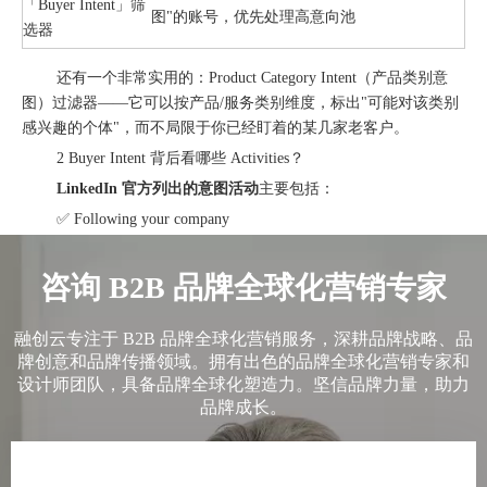
「Buyer Intent」筛
图"的账号，优先处理高意向池
选器
还有一个非常实用的：Product Category Intent（产品类别意
图）过滤器——它可以按产品/服务类别维度，标出"可能对该类别
感兴趣的个体"，而不局限于你已经盯着的某几家老客户。
2 Buyer Intent 背后看哪些 Activities？
LinkedIn 官方列出的意图活动
主要包括：
✅ Following your company
✅ LinkedIn Company Page visits
咨询 B2B 品牌全球化营销专家
✅ Employee / Leadership profile visits
✅ New connections
融创云专注于 B2B 品牌全球化营销服务，深耕品牌战略、品
✅ Ads engagement
牌创意和品牌传播领域。拥有出色的品牌全球化营销专家和
✅ Lead Gen Form completion
设计师团队，具备品牌全球化塑造力。坚信品牌力量，助力
✅ （若装了 LinkedIn Insight Tag）Website visits 回传至账号层
品牌成长。
级
关键点：不要把Buyer Intent面板当"自动下单清单"。它的正
确用法是优先级排序器—帮你决定"今天先跟进哪10个账号"，而不