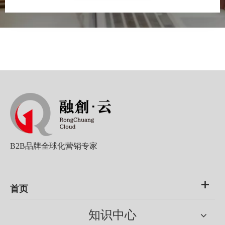
作为
LinkedIn官方授权代理商
，融创云除了协助企业合规开
通Sales Navigator销售账号 / 企业广告账号，更关键的是帮外贸团
队实现账号结构搭建、受众定向框架、内容矩阵与线索回收流程，
让数据不只是报表上的数字，而是真实管道里的询盘。
写在结尾
LinkedIn 数据分析判断买家意图的本质，是用"行为信号"解
决"时机问题"。外贸企业不必再盲发开发信碰运气——当你学会用
职位变动、公司触发事件、竞争互动、账号级聚类和行为时间线来
加权排序，你的销售团队每天打开的不是一堆名字，而是一份按购
买就绪度排好序的行动清单。
B2B品牌全球化营销专家
首页
知识中心