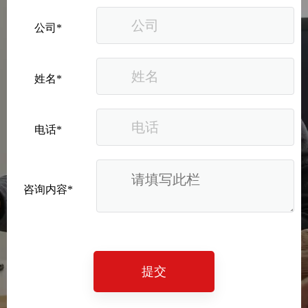
是替你决定是否成交。
公司*
五、FAQ
Q1：免费版 LinkedIn 能不能判断买家意图？
能看到的部分非常有限（谁看了你档案——若对方未匿名、
姓名*
谁点了连接、帖子互动者列表）。但要系统性地做账号级意图聚
合、行为时间线、Saved Account 监控和 Buyer Intent 筛选，需要
Sales Navigator（Advanced 及以上）的数据结构支撑。
电话*
Q2：Buyer Intent 里的"访客"会不会是同行来刺探情报？
有可能。所以要结合公司规模、行业、访客角色判断——如
果是同行竞品公司的 BD 团队反复出现，可以标为"观察排除"；如
果是目标市场的终端买家采购/技术岗，那就是真信号。
咨询内容*
Q3：我们公司主页访客很多，但转化很低怎么办？
访客多≠意图强。你需要把访客拆层：是目标国家的目标职能
在来，还是随机流量？如果是前者，问题通常出在落地内容不匹配
（访客来了以后没看到"对我这个角色有什么用"）；如果是后者，
提交
则需要收紧广告/内容受众定向。
Q5：融创云能帮到什么？