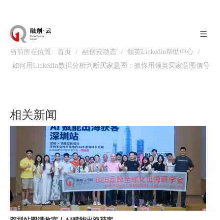
当前所在位置:
首页
/
融创云动态
/
领英Linkedin帮助中心
/
如何用LinkedIn数据分析判断买家意图：教你用领英买家意图信号
北京站收官｜在LinkedIn总部聊透出海，下一站深圳微软，更多精彩在路上
拦截客户
相关新闻
深圳站圆满收官｜AI赋能出海获客，打开B2B企业海外增长新路径