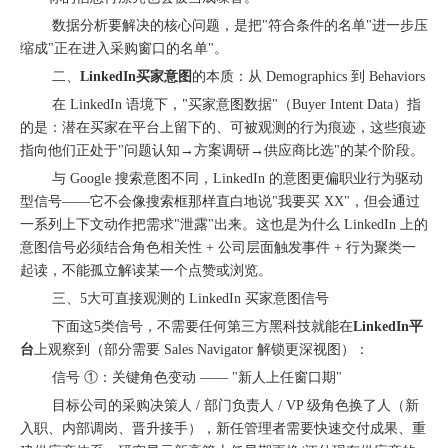
数据分析要解决的核心问题，是把"符合条件的名单"进一步压
缩成"正在进入采购窗口的名单"。
二、
LinkedIn买家意图
的本质：从 Demographics 到 Behaviors
在 LinkedIn 语境下，"买家意图数据"（Buyer Intent Data）指
的是：潜在买家在平台上留下的、可被观测的行为痕迹，这些痕迹
指向他们正处于"问题认知→方案调研→供应商比选"的某个阶段。
北京站收官｜在LinkedIn总部聊透出海，下一站深圳微软，更多精彩在路上
与 Google 搜索意图不同，LinkedIn 的意图更偏职业行为驱动
型信号——它不会像搜索框那样直白地说"我要买 XX"，但会通过
一系列上下文动作把需求"泄露"出来。这也是为什么 LinkedIn 上的
意图信号必须结合角色相关性 + 公司层面触发事件 + 行为聚类一
起读，不能孤立解读某一个点赞或浏览。
三、5大可直接观测的 LinkedIn 买家意图信号
下面这5类信号，不需要任何第三方黑科技就能在
LinkedIn平
台
上观察到（部分需要 Sales Navigator 解锁更深视图）：
信号 ①：关键角色变动 —— "新人上任窗口期"
目标公司的采购决策人 / 部门负责人 / VP 级角色换了人（新
入职、内部调岗、晋升接手），新任管理者需要快速交付成果、重
深圳站圆满收官｜AI赋能出海获客，打开B2B企业海外增长新路径