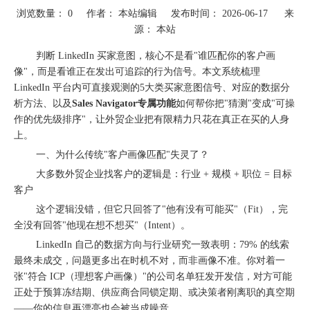
浏览数量：
0
作者： 本站编辑 发布时间： 2026-06-17 来
源：
本站
["wechat"]
判断 LinkedIn 买家意图，核心不是看"谁匹配你的客户画
像"，而是看谁正在发出可追踪的行为信号。本文系统梳理
LinkedIn 平台内可直接观测的5大类买家意图信号、对应的数据分
析方法、以及
Sales Navigator专属功能
如何帮你把"猜测"变成"可操
作的优先级排序"，让外贸企业把有限精力只花在真正在买的人身
上。
一、为什么传统"客户画像匹配"失灵了？
大多数外贸企业找客户的逻辑是：行业 + 规模 + 职位 = 目标
客户
圆满落幕｜冀货出海再添新动能！这场跨境电商闭门会干货拉满→
这个逻辑没错，但它只回答了"他有没有可能买"（Fit），完
全没有回答"他现在想不想买"（Intent）。
LinkedIn 自己的数据方向与行业研究一致表明：79% 的线索
最终未成交，问题更多出在时机不对，而非画像不准。你对着一
张"符合 ICP（理想客户画像）"的公司名单狂发开发信，对方可能
正处于预算冻结期、供应商合同锁定期、或决策者刚离职的真空期
——你的信息再漂亮也会被当成噪音。