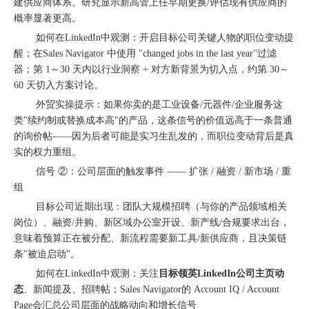
建供应商体系。研究显示新高管上任早期更换/评估现有供应商的
概率显著更高。
如何在LinkedIn中观测：开启目标公司关键人物的职位变动提
醒；在Sales Navigator 中使用 "changed jobs in the last year"过滤
器；第 1～30 天内以行业洞察 + 对方新背景为切入点，约第 30～
60 天切入方案讨论。
外贸实操提示：如果你卖的是工业设备/元器件/企业服务这
类"续约制或替换成本高"的产品，这条信号的价值远高于一条普通
的询价帖——因为后者可能是实习生乱发的，而职位变动背后是真
购物季出海增长正当时｜最高 2000 美金微软广告优惠券限时申领
实的权力重组。
信号 ②：公司层面的触发事件 —— 扩张 / 融资 / 新市场 / 重
组
目标公司近期出现：团队大规模招聘（与你的产品领域相关
岗位）、融资/并购、新区域办公室开设、新产线/合规要求出台，
意味着预算正在被分配、新流程需要新工具/新供应商，且决策链
条"被迫启动"。
如何在LinkedIn中观测：关注
目标领英LinkedIn公司主页动
态
、新闻提及、招聘帖；Sales Navigator的 Account IQ / Account
融创云受邀参加海内外侨商沧州行 • 丝路云帆，侨助冀货出海
Page会汇总公司层面的战略动向和增长信号