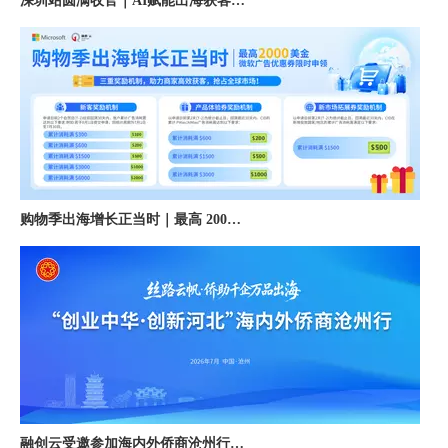
购物季出海增长正当时｜最高 2000 美金微软广告优惠券限时申领
融创云受邀参加海内外侨商沧州行 • 丝路云帆，侨助冀货出海