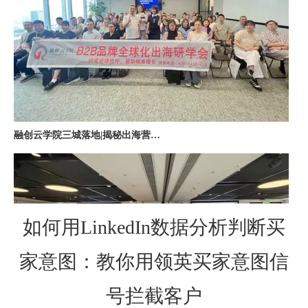
融创云学院三城落地|揭秘出海营销全链路实战打法
如何用LinkedIn数据分析判断买
家意图：教你用领英买家意图信
深圳站收官｜在微软聊透出海，下一站上海・苏州・杭州，多城联动启航
号拦截客户