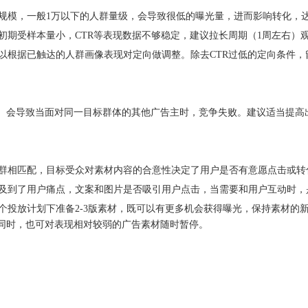
一定规模，一般1万以下的人群量级，会导致很低的曝光量，进而影响转化，
放初期受样本量小，CTR等表现数据不够稳定，建议拉长周期（1周左右）
可以根据已触达的人群画像表现对定向做调整。除去CTR过低的定向条件，
）会导致当面对同一目标群体的其他广告主时，竞争失败。建议适当提高
向人群相匹配，目标受众对素材内容的合意性决定了用户是否有意愿点击或转
否触及到了用户痛点，文案和图片是否吸引用户点击，当需要和用户互动时
每个投放计划下准备2-3版素材，既可以有更多机会获得曝光，保持素材
同时，也可对表现相对较弱的广告素材随时暂停。