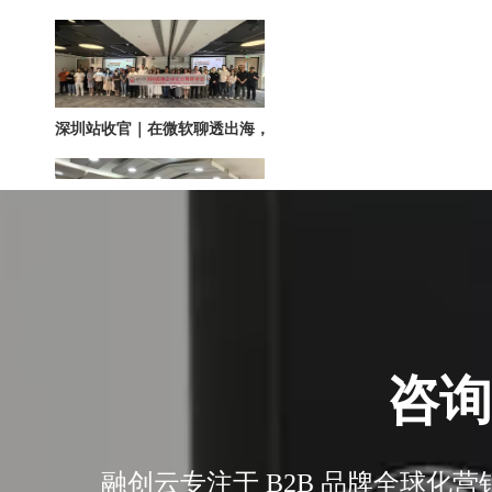
深圳站收官｜在微软聊透出海，下一站上海・苏州・杭州，多城联动启航
圆满落幕｜冀货出海再添新动能！这场跨境电商闭门会干货拉满→
咨询
融创云专注于 B2B 品牌全球