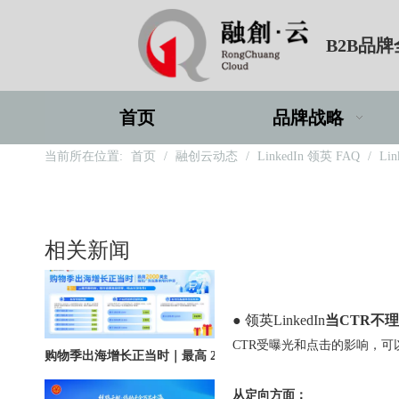
B2B品
北京站收官｜在LinkedIn总部聊透出海，下一站深圳微软，更多精彩在路上
首页
品牌战略
当前所在位置:
首页
/
融创云动态
/
LinkedIn 领英 FAQ
/
Li
深圳站圆满收官｜AI赋能出海获客，打开B2B企业海外增长新路径
相关新闻
["wechat"]
● 领英LinkedIn
当CTR不
购物季出海增长正当时｜最高 2000 美金微软广告优惠券限时申领
CTR受曝光和点击的影响，
从定向方面：