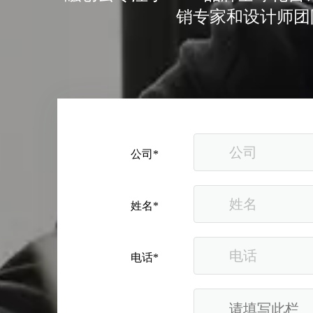
北京站收官｜在LinkedIn总部聊透出海，下一站深圳微软，更多精彩在路上
销专家和设计师团
深圳站圆满收官｜AI赋能出海获客，打开B2B企业海外增长新路径
公司*
姓名*
购物季出海增长正当时｜最高 2000 美金微软广告优惠券限时申领
电话*
融创云受邀参加海内外侨商沧州行 • 丝路云帆，侨助冀货出海